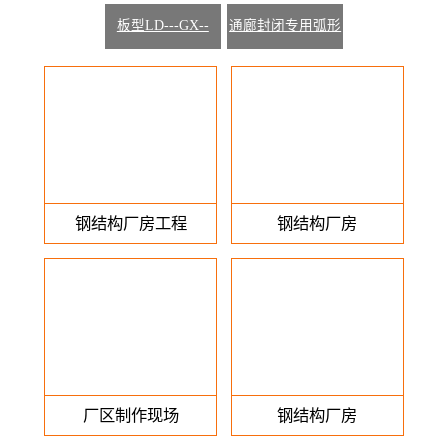
-1000---700----200
-1000---760---51
-914---610---180
板型LD---GX--
通廊封闭专用弧形
-1200---780---300
板
钢结构厂房工程
钢结构厂房
厂区制作现场
钢结构厂房