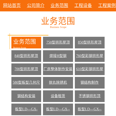
网站首页
公司简介
业务范围
工程设备
工程案例
业务范围
Business Scope
业务范围
750型拱形屋顶
850型拱形屋顶
Business Scope
840型拱形屋顶
焊接H型钢
760型彩钢拱形屋
顶
700型拱形屋顶
厂房整体制作安装
610型彩钢拱形屋
顶
580型板型几何尺
抛丸除锈机
钢结构制作
寸
钢结构安装
设备租赁
不锈钢拱形顶
板型LD---GX-
板型LD---GX--
板型LD---GX--