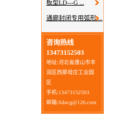
板型LD---G ...
通廊封闭专用弧形 ...
咨询热线
13473152503
地址:河北省唐山市丰
润区西那母庄工业园
区
手机:13473152503
邮箱:lidacg@126.com