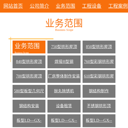
网站首页
公司简介
业务范围
工程设备
工程案例
业务范围
Business Scope
业务范围
750型拱形屋顶
850型拱形屋顶
Business Scope
840型拱形屋顶
焊接H型钢
760型彩钢拱形屋
顶
700型拱形屋顶
厂房整体制作安装
610型彩钢拱形屋
顶
580型板型几何尺
抛丸除锈机
钢结构制作
寸
钢结构安装
设备租赁
不锈钢拱形顶
板型LD---GX-
板型LD---GX--
板型LD---GX--